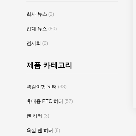
회사 뉴스
(2)
업계 뉴스
(80)
전시회
(0)
제품 카테고리
벽걸이형 히터
(33)
휴대용 PTC 히터
(57)
팬 히터
(3)
욕실 팬 히터
(8)