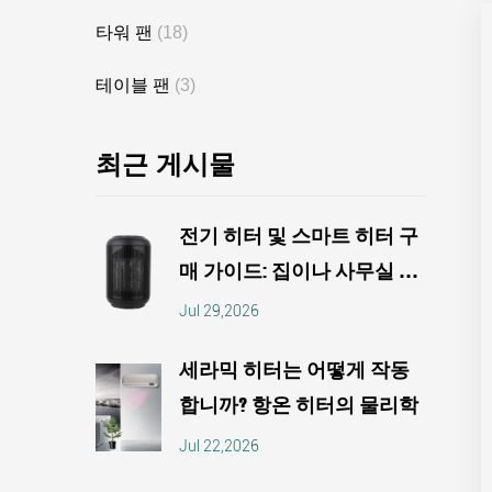
타워 팬
(18)
테이블 팬
(3)
최근 게시물
전기 히터 및 스마트 히터 구
매 가이드: 집이나 사무실 히
터를 실내 및 회로에 맞추기
Jul 29,2026
세라믹 히터는 어떻게 작동
합니까? 항온 히터의 물리학
Jul 22,2026